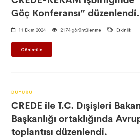
CREDE-KEKAM işbirliğinde “2
Göç Konferansı” düzenlendi.
11 Ekim 2024
2174 görüntülenme
Etkinlik
Görüntüle
DUYURU
CREDE ile T.C. Dışişleri Bakan
Başkanlığı ortaklığında Avru
toplantısı düzenlendi.