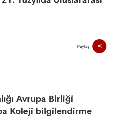
1. Yüzyılda Uluslararası
Paylaş
lığı Avrupa Birliği
pa Koleji bilgilendirme