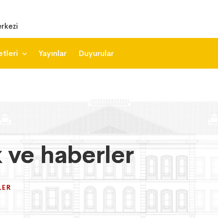
rkezi
etleri
Yayınlar
Duyurular
k ve haberler
k ve haberler
k ve haberler
LER
LER
LER