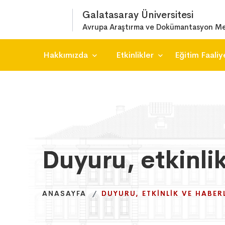
Galatasaray Üniversitesi
Avrupa Araştırma ve Dokümantasyon Me
Hakkımızda
Etkinlikler
Eğitim Faaliy
Duyuru, etkinli
Duyuru, etkinli
Duyuru, etkinli
ANASAYFA
ANASAYFA
ANASAYFA
DUYURU, ETKINLIK VE HABER
DUYURU, ETKINLIK VE HABER
DUYURU, ETKINLIK VE HABER