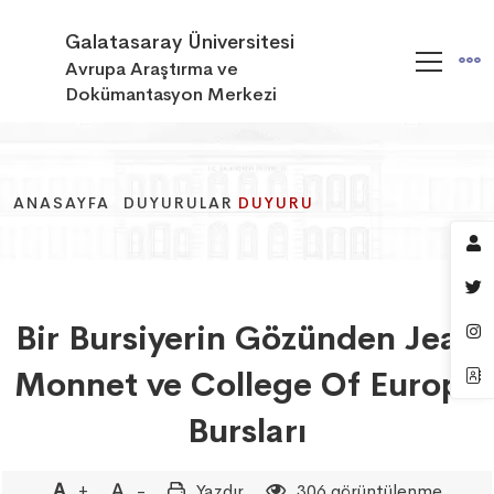
Galatasaray Üniversitesi
Avrupa Araştırma ve
Dokümantasyon Merkezi
ANASAYFA
ANASAYFA
ANASAYFA
DUYURULAR
DUYURULAR
DUYURULAR
DUYURU
DUYURU
DUYURU
Bir Bursiyerin Gözünden Jean
Monnet ve College Of Europe
Bursları
+
-
Yazdır
306 görüntülenme