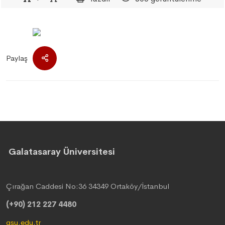
Paylaş
Galatasaray Üniversitesi
Çırağan Caddesi No:36 34349 Ortaköy/İstanbul
(+90) 212 227 4480
gsu.edu.tr